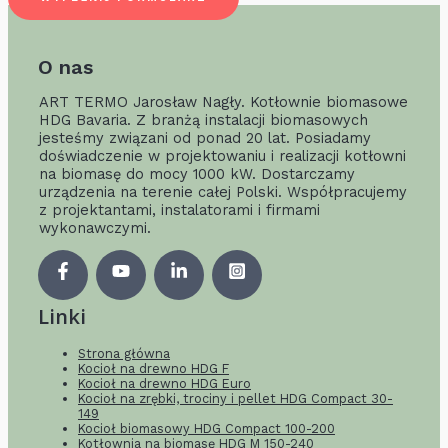
O nas
ART TERMO Jarosław Nagły. Kotłownie biomasowe
HDG Bavaria. Z branżą instalacji biomasowych
jesteśmy związani od ponad 20 lat. Posiadamy
doświadczenie w projektowaniu i realizacji kotłowni
na biomasę do mocy 1000 kW. Dostarczamy
urządzenia na terenie całej Polski. Współpracujemy
z projektantami, instalatorami i firmami
wykonawczymi.
Linki
Strona główna
Kocioł na drewno HDG F
Kocioł na drewno HDG Euro
Kocioł na zrębki, trociny i pellet HDG Compact 30-
149
Kocioł biomasowy HDG Compact 100-200
Kotłownia na biomasę HDG M 150-240