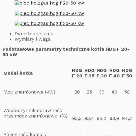
Dane techniczne
Wymiary i waga
Podstawowe parametry techniczne kotła HDG F 20-
50 kW
HDG
HDG
HDG
HDG
HDG
Model kotła
F 20
F 25
F 30
F 40
F 50
Moc znamionowa (kW)
20
25
30
40
50
Współczynnik sprawności
przy mocy znamionowej (%)
93,8
93,4
93,0
93,9
94,3
Pojemność komory