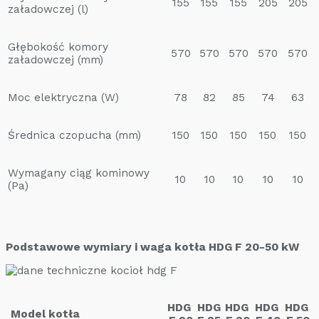
155
155
155
205
205
załadowczej (l)
Głębokość komory
570
570
570
570
570
załadowczej (mm)
Moc elektryczna (W)
78
82
85
74
63
Średnica czopucha (mm)
150
150
150
150
150
Wymagany ciąg kominowy
10
10
10
10
10
(Pa)
Podstawowe wymiary i waga kotła HDG F 20-50 kW
HDG
HDG
HDG
HDG
HDG
Model kotła