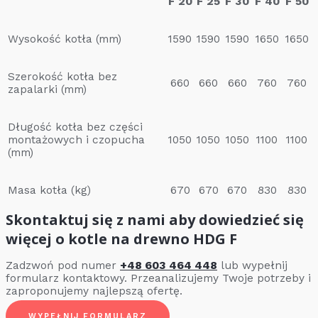
F 20
F 25
F 30
F 40
F 50
Wysokość kotła (mm)
1590
1590
1590
1650
1650
Szerokość kotła bez
660
660
660
760
760
zapalarki (mm)
Długość kotła bez części
montażowych i czopucha
1050
1050
1050
1100
1100
(mm)
Masa kotła (kg)
670
670
670
830
830
Skontaktuj się z nami aby dowiedzieć się
więcej o kotle na drewno HDG F
Zadzwoń pod numer
+48 603 464 448
lub wypełnij
formularz kontaktowy. Przeanalizujemy Twoje potrzeby i
zaproponujemy najlepszą ofertę.
WYPEŁNIJ FORMULARZ